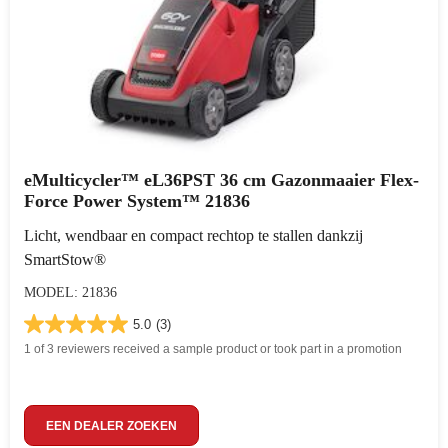
eMulticycler™ eL36PST 36 cm Gazonmaaier Flex-
Force Power System™ 21836
Licht, wendbaar en compact rechtop te stallen dankzij
SmartStow®
MODEL: 21836
5.0
(3)
1 of 3 reviewers received a sample product or took part in a promotion
EEN DEALER ZOEKEN