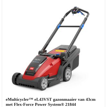
eMulticycler™ eL43VST gazonmaaier van 43cm
met Flex-Force Power System® 21844