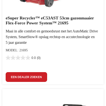
eSuper Recycler™ eC53AST 53cm gazonmaaier
Flex-Force Power System™ 21695
Maai in alle comfort en gemoedsrust met het AutoMatic Drive
System, SmartStow® opslag rechtop en accutechnologie en
5 jaar garantie
MODEL: 21695
0.0
(0)
EEN DEALER ZOEKEN