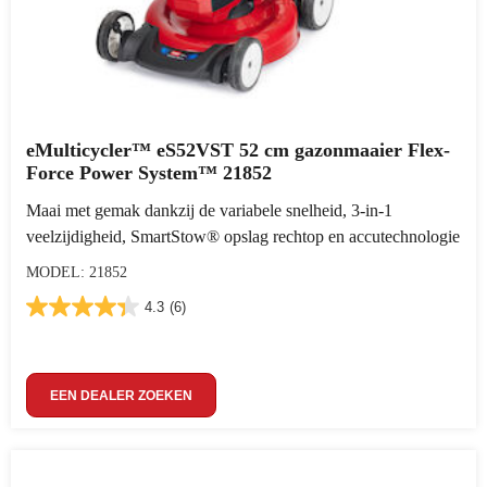
eMulticycler™ eS52VST 52 cm gazonmaaier Flex-
Force Power System™ 21852
Maai met gemak dankzij de variabele snelheid, 3-in-1
veelzijdigheid, SmartStow® opslag rechtop en accutechnologie
MODEL: 21852
4.3
(6)
EEN DEALER ZOEKEN