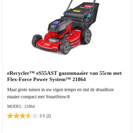
eRecycler™ eS55AST gazonmaaier van 55cm met
Flex-Force Power System™ 21864
Maai grote tuinen in uw eigen tempo en stal de draadloze
maaier compact met SmartStow®
MODEL: 21864
3.5
(2)