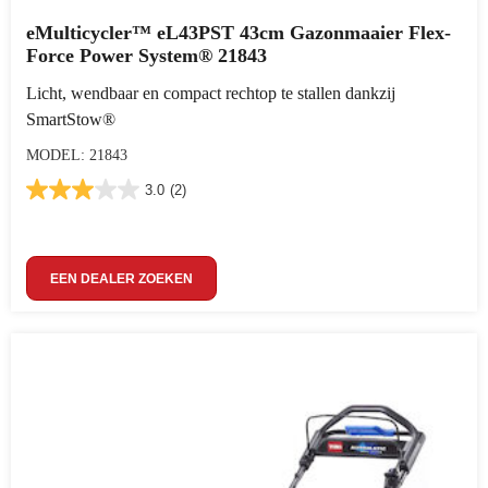
eMulticycler™ eL43PST 43cm Gazonmaaier Flex-
Force Power System® 21843
Licht, wendbaar en compact rechtop te stallen dankzij
SmartStow®
MODEL: 21843
3.0
(2)
EEN DEALER ZOEKEN