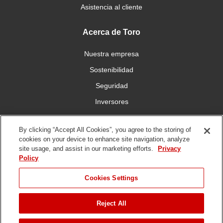
Asistencia al cliente
Acerca de Toro
Nuestra empresa
Sostenibilidad
Seguridad
Inversores
Trabajo
By clicking “Accept All Cookies”, you agree to the storing of
cookies on your device to enhance site navigation, analyze
Conéctese con nosotros
site usage, and assist in our marketing efforts.
Privacy
Policy
Cookies Settings
Reject All
Condiciones de
Política de
Política DMCA/Propiedad
uso
privacidad
Intelectual
SALTAR HASTA