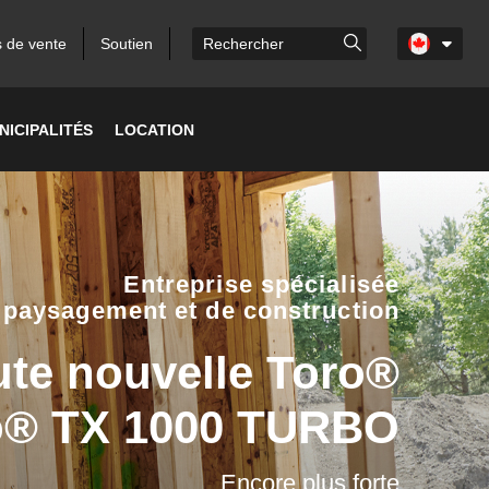
s de vente
Soutien
NICIPALITÉS
LOCATION
Entreprise spécialisée
paysagement et de construction
ute nouvelle Toro®
o® TX 1000 TURBO
Encore plus forte