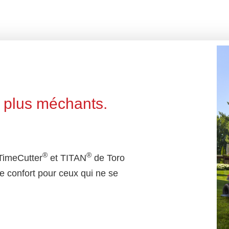
nt plus méchants.
®
®
TimeCutter
et TITAN
de Toro
le confort pour ceux qui ne se