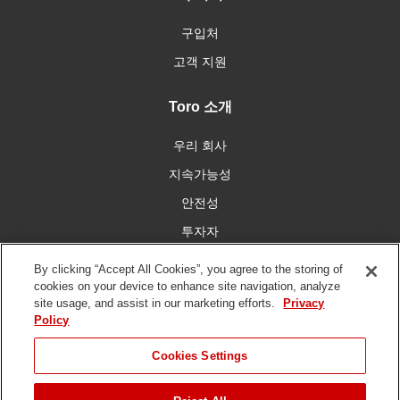
구입처
고객 지원
Toro 소개
우리 회사
지속가능성
안전성
투자자
인재 채용
By clicking “Accept All Cookies”, you agree to the storing of
cookies on your device to enhance site navigation, analyze
site usage, and assist in our marketing efforts.
Privacy
우리와 함께 연결
Policy
Cookies Settings