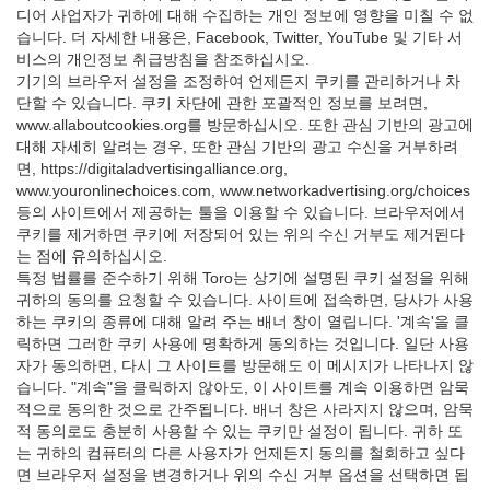
디어 사업자가 귀하에 대해 수집하는 개인 정보에 영향을 미칠 수 없
습니다. 더 자세한 내용은, Facebook, Twitter, YouTube 및 기타 서
비스의 개인정보 취급방침을 참조하십시오.
기기의 브라우저 설정을 조정하여 언제든지 쿠키를 관리하거나 차
단할 수 있습니다. 쿠키 차단에 관한 포괄적인 정보를 보려면,
www.allaboutcookies.org를 방문하십시오. 또한 관심 기반의 광고에
대해 자세히 알려는 경우, 또한 관심 기반의 광고 수신을 거부하려
면, https://digitaladvertisingalliance.org,
www.youronlinechoices.com, www.networkadvertising.org/choices
등의 사이트에서 제공하는 툴을 이용할 수 있습니다. 브라우저에서
쿠키를 제거하면 쿠키에 저장되어 있는 위의 수신 거부도 제거된다
는 점에 유의하십시오.
특정 법률를 준수하기 위해 Toro는 상기에 설명된 쿠키 설정을 위해
귀하의 동의를 요청할 수 있습니다. 사이트에 접속하면, 당사가 사용
하는 쿠키의 종류에 대해 알려 주는 배너 창이 열립니다. '계속'을 클
릭하면 그러한 쿠키 사용에 명확하게 동의하는 것입니다. 일단 사용
자가 동의하면, 다시 그 사이트를 방문해도 이 메시지가 나타나지 않
습니다. "계속"을 클릭하지 않아도, 이 사이트를 계속 이용하면 암묵
적으로 동의한 것으로 간주됩니다. 배너 창은 사라지지 않으며, 암묵
적 동의로도 충분히 사용할 수 있는 쿠키만 설정이 됩니다. 귀하 또
는 귀하의 컴퓨터의 다른 사용자가 언제든지 동의를 철회하고 싶다
면 브라우저 설정을 변경하거나 위의 수신 거부 옵션을 선택하면 됩