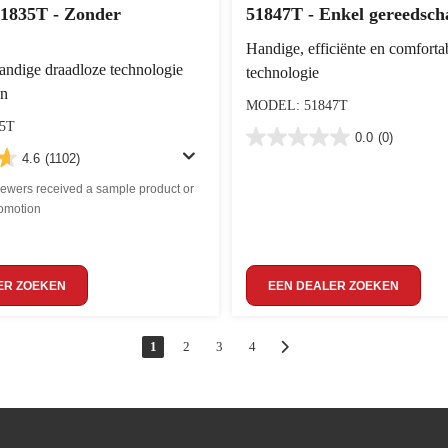
1835T - Zonder
51847T - Enkel gereedsch
Handige, efficiënte en comforta
handige draadloze technologie
technologie
en
MODEL: 51847T
5T
0.0
(0)
4.6
(1102)
iewers received a sample product or
romotion
ER ZOEKEN
EEN DEALER ZOEKEN
1
2
3
4