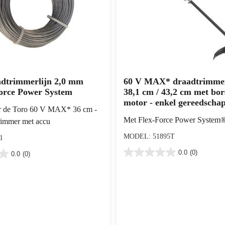
adtrimmerlijn 2,0 mm
60 V MAX* draadtrimme
orce Power System
38,1 cm / 43,2 cm met bor
motor - enkel gereedscha
r de Toro 60 V MAX* 36 cm -
Met Flex-Force Power System
rimmer met accu
MODEL: 51895T
1
0.0
(0)
0.0
(0)