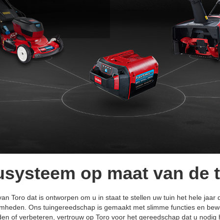
usysteem op maat van de 
 Toro dat is ontworpen om u in staat te stellen uw tuin het hele jaar 
zaamheden. Ons tuingereedschap is gemaakt met slimme functies en bew
en of verbeteren, vertrouw op Toro voor het gereedschap dat u nodig 