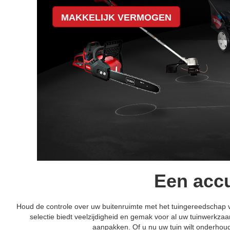
MAKKELIJK VERMOGEN
Een acc
Houd de controle over uw buitenruimte met het tuingereedschap van
selectie biedt veelzijdigheid en gemak voor al uw tuinwerk
aanpakken. Of u nu uw tuin wilt onderhoud