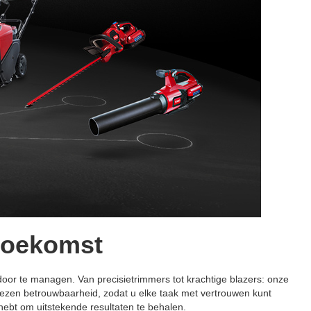
toekomst
door te managen. Van precisietrimmers tot krachtige blazers: onze
ezen betrouwbaarheid, zodat u elke taak met vertrouwen kunt
hebt om uitstekende resultaten te behalen.