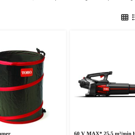
mmer
60 V MAX* 25,5 m³/min b