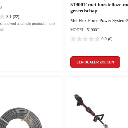
51900T met borstelloze mo
0
gereedschap
3.1
(22)
Met Flex-Force Power System
rs received a sample product or took
ion
MODEL: 51900T
0.0
(0)
EEN DEALER ZOEKEN