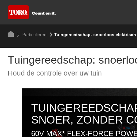
Particulieren
Tuingereedschap: snoerloos elektrisc
Tuingereedschap: snoerlo
Houd de controle over uw tuin
TUINGEREEDSCHA
SNOER, ZONDER 
60V MAX* FLEX-FORCE PO