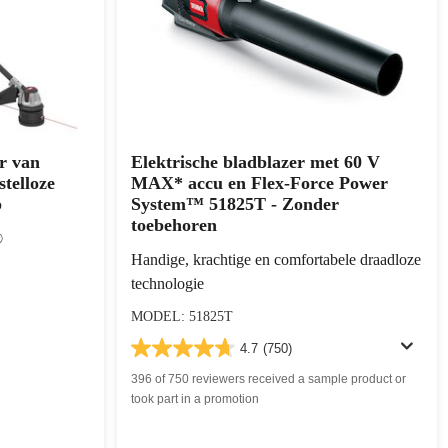
r van
Elektrische bladblazer met 60 V
stelloze
MAX* accu en Flex-Force Power
p
System™ 51825T - Zonder
toebehoren
®
Handige, krachtige en comfortabele draadloze
technologie
MODEL: 51825T
4.7
(750)
396 of 750 reviewers received a sample product or
took part in a promotion