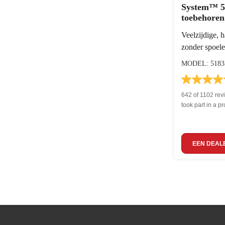
System™ 5
toebehoren
Veelzijdige, 
zonder spoel
MODEL: 5183
642 of 1102 rev
took part in a p
EEN DEAL