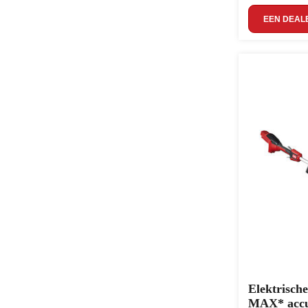
EEN DEAL
Elektrisch
MAX* accu