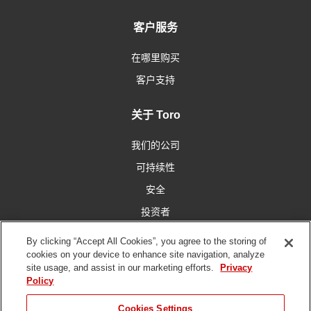
客户服务
在哪里购买
客户支持
关于 Toro
我们的公司
可持续性
安全
投资者
工作机会
By clicking “Accept All Cookies”, you agree to the storing of
cookies on your device to enhance site navigation, analyze
site usage, and assist in our marketing efforts.
Privacy
与我们联系
Policy
Cookies Settings