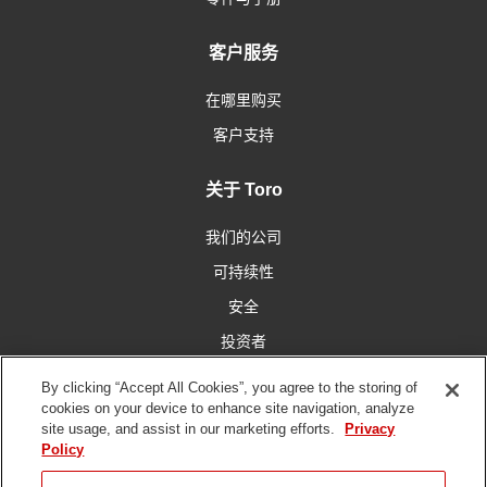
客户服务
在哪里购买
客户支持
关于 Toro
我们的公司
可持续性
安全
投资者
工作机会
By clicking “Accept All Cookies”, you agree to the storing of
cookies on your device to enhance site navigation, analyze
site usage, and assist in our marketing efforts.
Privacy
与我们联系
Policy