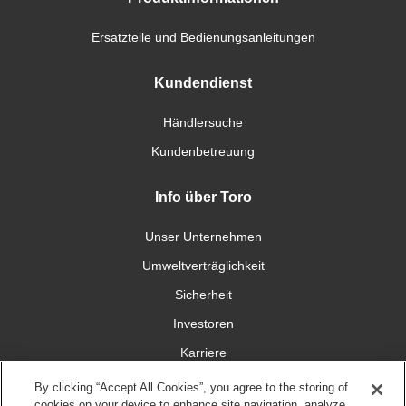
Ersatzteile und Bedienungsanleitungen
Kundendienst
Händlersuche
Kundenbetreuung
Info über Toro
Unser Unternehmen
Umweltverträglichkeit
Sicherheit
Investoren
Karriere
By clicking “Accept All Cookies”, you agree to the storing of
Verbinden Sie sich mit uns
cookies on your device to enhance site navigation, analyze