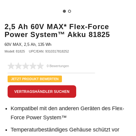
2,5 Ah 60V MAX* Flex-Force
Power System™ Akku 81825
60V MAX, 2,5 Ah, 135 Wh
Modell: 81825
UPC/EAN: 9310317818252
0 Bewertungen
Kein
Beurteilungswert.
Link
JETZT PRODUKT BEWERTEN
auf
derselben
VERTRAGSHÄNDLER SUCHEN
Seite.
Kompatibel mit den anderen Geräten des Flex-
Force Power System™
Temperaturbeständiges Gehäuse schützt vor