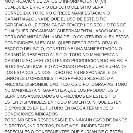
MODIFICACIÓN DE DATOS O INFORMACIÓN; O (VI)
CUALQUIER ERROR O DEFECTO DEL SITIO SERÁ
CORREGIDO. TORO NO OFRECE MANIFESTACIÓN O
GARANTÍA ALGUNA DE QUE EL USO DE ESTE SITIO
SATISFAGA O LE PERMITA SATISFACER LOS REQUISITOS DE
CUALQUIER ORGANISMO GUBERNAMENTAL, ASOCIACIÓN U
OTRA ORGANIZACIÓN. NADA DE LO CONTENIDO NI EN ESTAS
CONDICIONES NI EN CUALQUIER DESCRIPCIÓN ORAL O
ESCRITO DEL SITIO, CONSTITUYE UNA MANIFESTACIÓN O
GARANTÍA RESPECTO AL SITIO. TORO NO MANIFIESTA NI
GARANTIZA QUE EL CONTENIDO PROPORCIONADO EN ESTE
SITIO SEA APLICABLE O ADECUADO PARA SU USO FUERA DE
LOS ESTADOS UNIDOS. TORO NO ES RESPONSABLE DE
ERRORES U OMISIONES TIPOGRÁFICOS RESPECTO A
PRECIOS, DISPONIBILIDAD, TEXTOS O FOTOGRAFÍAS. TORO
NO MANIFIESTA NI GARANTIZA QUE LOS PRODUCTOS O
SERVICIOS ANUNCIADOS U OFRECIDOS EN ESTE SITIO
ESTÉN DISPONIBLES EN TODO MOMENTO, NI QUE ESTÉN
DISPONIBLES EN EL FUTURO EN BASE A TÉRMINOS O
CONDICIONES INDICADOS.
TORO NO SERÁ RESPONSABLE EN NINGÚN CASO DE DAÑOS
DIRECTOS, INDIRECTOS, PUNITIVOS, INCIDENTALES,
ESPECIALES O CONSECUENTES QUE SURJAN DE O ESTÉN