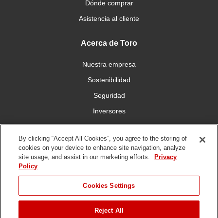
Dónde comprar
Asistencia al cliente
Acerca de Toro
Nuestra empresa
Sostenibilidad
Seguridad
Inversores
Trabajo
By clicking “Accept All Cookies”, you agree to the storing of
cookies on your device to enhance site navigation, analyze
Conéctese con nosotros
site usage, and assist in our marketing efforts.
Privacy
Policy
Cookies Settings
Reject All
Condiciones de
Política de
Política DMCA/Propiedad