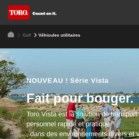
Golf
Véhicules utilitaires
NOUVEAU !
Série Vista
Fait pour bouger.
Toro Vista est la solution de transport
personnel rapide et pratique
, dans des environnements divers et v