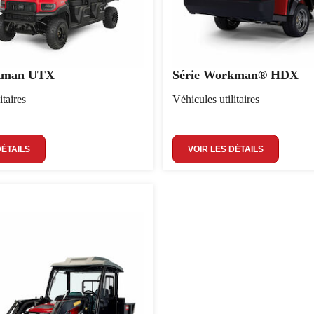
rkman UTX
Série Workman® HDX
itaires
Véhicules utilitaires
DÉTAILS
VOIR LES DÉTAILS