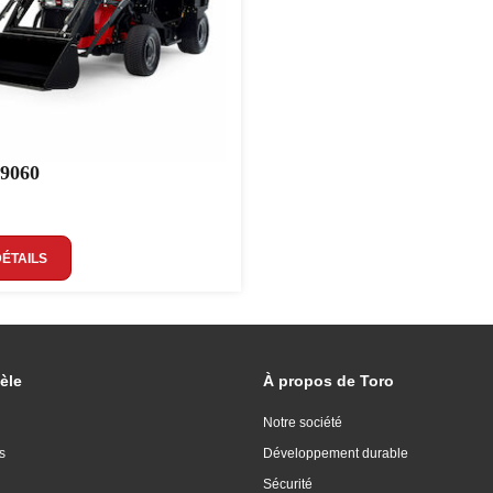
 9060
DÉTAILS
èle
À propos de Toro
Notre société
s
Développement durable
Sécurité