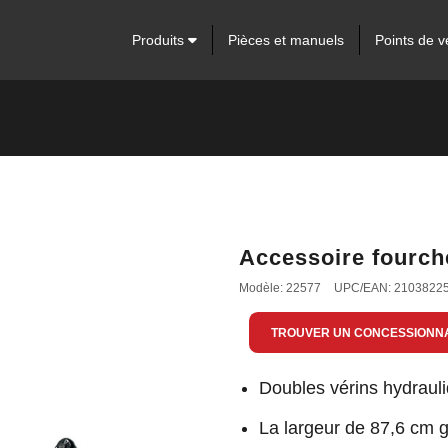
Produits
Pièces et manuels
Points de v
Accessoire fourch
Modèle: 22577
UPC/EAN: 2103822
TROUVER UN CONCESSIONN
Doubles vérins hydraul
La largeur de 87,6 cm ga