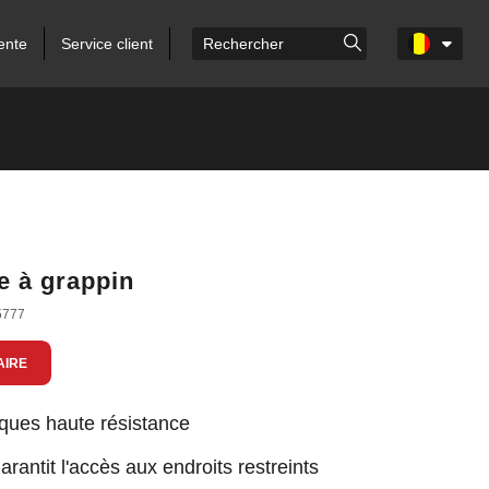
ente
Service client
e à grappin
5777
AIRE
iques haute résistance
rantit l'accès aux endroits restreints