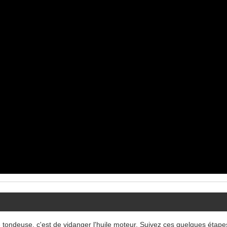
 tondeuse, c'est de vidanger l'huile moteur. Suivez ces quelques étape