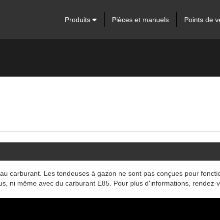
Produits
Pièces et manuels
Points de v
û au carburant. Les tondeuses à gazon ne sont pas conçues pour foncti
us, ni même avec du carburant E85. Pour plus d'informations, rendez-