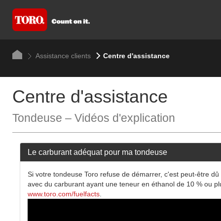
Assistance clients
Centre d'assistance
Centre d'assistance
Tondeuse – Vidéos d'explication
Le carburant adéquat pour ma tondeuse
Si votre tondeuse Toro refuse de démarrer, c'est peut-être d
avec du carburant ayant une teneur en éthanol de 10 % ou pl
www.toro.com/fuelfacts
.