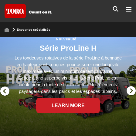
Entreprise spécialisée
Nouveauté !
Série ProLine H
Les tondeuses rotatives de la série ProLine à bennage
en hauteur sont conçues pour assurer une longévité
maximale avec un minimum de temps d’arrêt.
Grâce à une superbe visibilité, la série ProLine est
idéale pour la tonte de finition autour des éléments
paysagers dans les parcs et les espaces urbains.
LEARN MORE