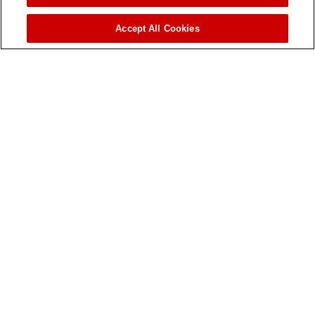
GeoLink® Spray
Accept All Cookies
VOIR LES DÉTAILS
Informations produit
Pièces et manuels
Service clientèle
Points de vente
Assistance clients
À propos de Toro