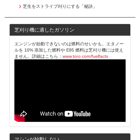
芝生をストライプ刈りにする「秘訣」
芝刈り機に適したガソリン
エンジンが始動できないのは燃料のせいかも。エタノー
ルを 10% 添加した燃料や E85 燃料は芝刈り機には使え
ません。詳細はこちら：
www.toro.com/fuelfacts
マシンが始動しない