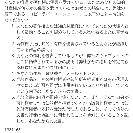
あなたの作品が著作権の侵害を受けている、またはあなたの知的
財産権が何らかの侵害を受けているとお考えの場合には、弊社の
窓口である「コピーライトエージェント」に以下のことをお知ら
せください：
あなたの著作権または知的財産権についてあなたの代理人と
して活動することを認められている人物の署名または電子署
名；
著作権または知的所有権を侵害されているとあなたが認識し
ている作品の説明；
あなたの権利を侵害しているものが、弊社のウェブサイトの
どこに掲載されているかの説明（弊社がその場所を特定でき
る程度に具体的かつ詳細に）；
あなたの住所、電話番号、メールアドレス；
当該作品が、その著作権者や知的所有権者またはその代理人
や法による許可を得ずに使用されていることを確信している
という内容の、あなたからの文書；
当該文書の内容が正確で偽りないこと、また、あなた自身が
著作権者または知的所有権者であるか当該著作権者または知
的所有権者の依頼を受けた代理人であること、そして偽りの
文書の行使は偽証罪に問われることを承知していることを記
した、あなたからの文書。
13311651