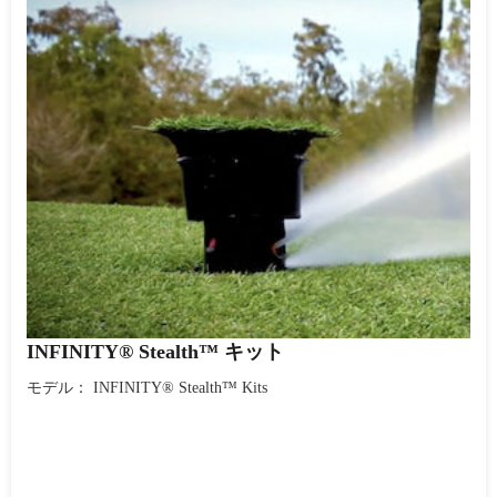
INFINITY® Stealth™ キット
モデル： INFINITY® Stealth™ Kits