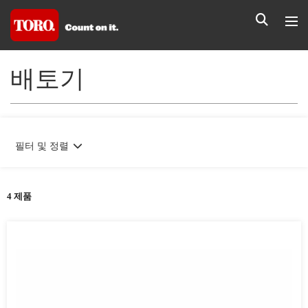
배토기
필터 및 정렬
4 제품