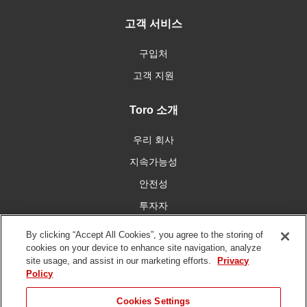
고객 서비스
구입처
고객 지원
Toro 소개
우리 회사
지속가능성
안전성
투자자
인재 채용
By clicking “Accept All Cookies”, you agree to the storing of
cookies on your device to enhance site navigation, analyze
site usage, and assist in our marketing efforts.
Privacy
우리와 함께 연결
Policy
Cookies Settings