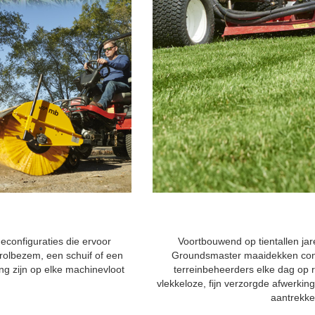
configuraties die ervoor
Voortbouwend op tientallen jar
 rolbezem, een schuif of een
Groundsmaster maaidekken consi
g zijn op elke machinevloot
terreinbeheerders elke dag op r
vlekkeloze, fijn verzorgde afwerking 
aantrekkel