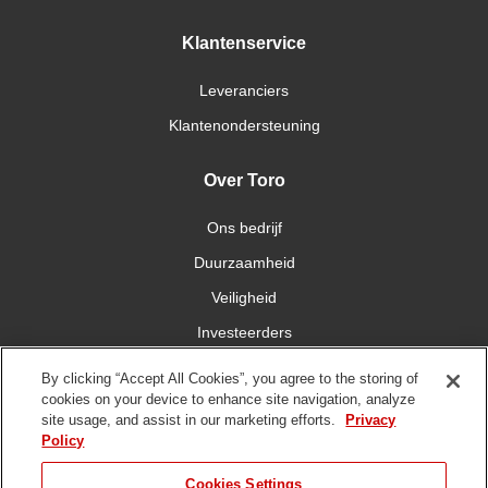
Klantenservice
Leveranciers
Klantenondersteuning
Over Toro
Ons bedrijf
Duurzaamheid
Veiligheid
Investeerders
Carrières
By clicking “Accept All Cookies”, you agree to the storing of
cookies on your device to enhance site navigation, analyze
site usage, and assist in our marketing efforts.
Privacy
Maak contact met ons
Policy
Cookies Settings