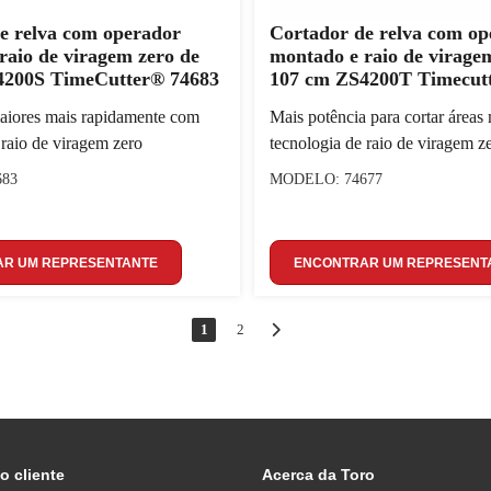
e relva com operador
Cortador de relva com op
raio de viragem zero de
montado e raio de viragem
4200S TimeCutter® 74683
107 cm ZS4200T Timecut
maiores mais rapidamente com
Mais potência para cortar áreas
 raio de viragem zero
tecnologia de raio de viragem z
683
MODELO: 74677
R UM REPRESENTANTE
ENCONTRAR UM REPRESENT
1
2
o cliente
Acerca da Toro