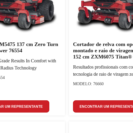
M5475 137 cm Zero Turn
Cortador de relva com op
wer 76554
montado e raio de viragem
152 cm ZXM6075 Titan®
Grade Results In Comfort with
Resultados profissionais com c
 Radius Technology
tecnologia de raio de viragem z
554
MODELO: 76660
R UM REPRESENTANTE
ENCONTRAR UM REPRESENT