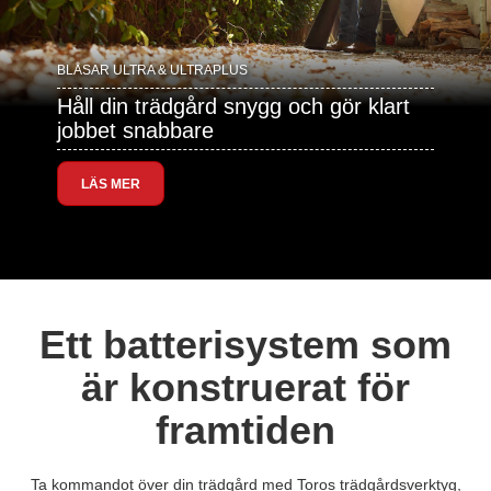
BLÅSAR ULTRA & ULTRAPLUS
Håll din trädgård snygg och gör klart
jobbet snabbare
LÄS MER
Ett batterisystem som
är konstruerat för
framtiden
Ta kommandot över din trädgård med Toros trädgårdsverktyg,