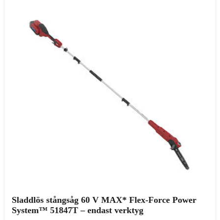
Sladdlös stångsåg 60 V MAX* Flex-Force Power
System™ 51847T – endast verktyg