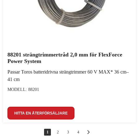
88201 strängtrimmertråd 2,0 mm för FlexForce
Power System
Passar Toros batteridrivna strängtrimmer 60 V MAX* 36 cm–
41 cm
MODELL: 88201
HITTA EN ÅTERFÖRSÄLJARE
1
2
3
4