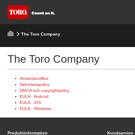
The Toro Company
The Toro Company
Användarvillkor
Sekretesspolicy
DMCA och copyrightpolicy
EULA - Android
EULA - iOS
EULA - Windows
Produktinformation
Kundservice