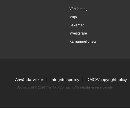
Vårt företag
Miljö
Säkerhet
Investerare
Karriärmöjligheter
Användarvillkor
Integritetspolicy
DMCA/copyrightpolicy
Upphovsrätt ©
2026 The Toro Company. Alla rättigheter reserverade.