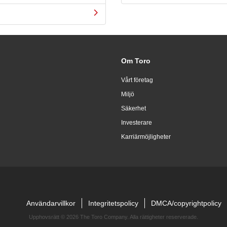
Om Toro
Vårt företag
Miljö
Säkerhet
Investerare
Karriärmöjligheter
Användarvillkor
Integritetspolicy
DMCA/copyrightpolicy
Upphovsrätt ©
2026 The Toro Company. Alla rättigheter reserverade.