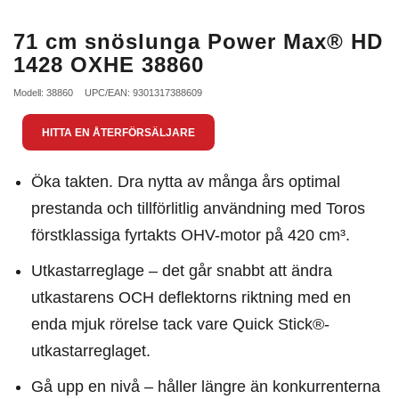
71 cm snöslunga Power Max® HD
1428 OXHE 38860
Modell: 38860
UPC/EAN: 9301317388609
HITTA EN ÅTERFÖRSÄLJARE
Öka takten. Dra nytta av många års optimal
prestanda och tillförlitlig användning med Toros
förstklassiga fyrtakts OHV-motor på 420 cm³.
Utkastarreglage – det går snabbt att ändra
utkastarens OCH deflektorns riktning med en
enda mjuk rörelse tack vare Quick Stick®-
utkastarreglaget.
Gå upp en nivå – håller längre än konkurrenterna