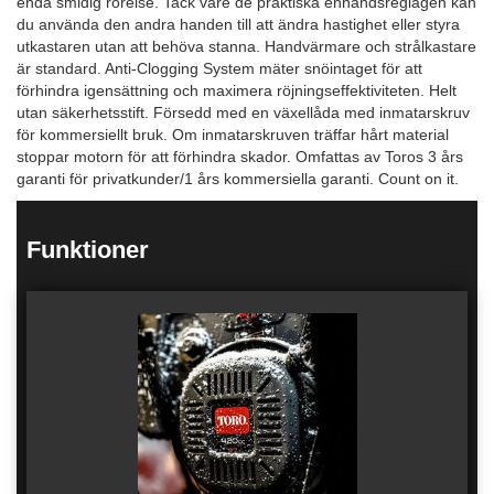
enda smidig rörelse. Tack vare de praktiska enhandsreglagen kan
du använda den andra handen till att ändra hastighet eller styra
utkastaren utan att behöva stanna. Handvärmare och strålkastare
är standard. Anti-Clogging System mäter snöintaget för att
förhindra igensättning och maximera röjningseffektiviteten. Helt
utan säkerhetsstift. Försedd med en växellåda med inmatarskruv
för kommersiellt bruk. Om inmatarskruven träffar hårt material
stoppar motorn för att förhindra skador. Omfattas av Toros 3 års
garanti för privatkunder/1 års kommersiella garanti. Count on it.
Funktioner