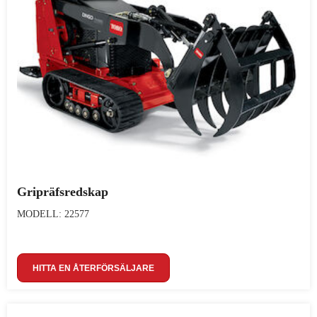
Gripräfsredskap
MODELL: 22577
HITTA EN ÅTERFÖRSÄLJARE