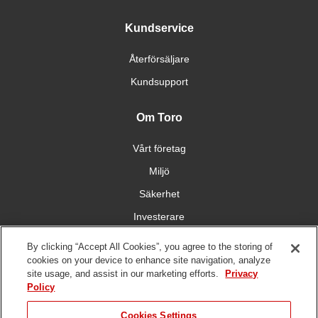
Kundservice
Återförsäljare
Kundsupport
Om Toro
Vårt företag
Miljö
Säkerhet
Investerare
Karriärmöjligheter
By clicking “Accept All Cookies”, you agree to the storing of
cookies on your device to enhance site navigation, analyze
site usage, and assist in our marketing efforts.
Privacy
Få kontakt med oss
Policy
Cookies Settings