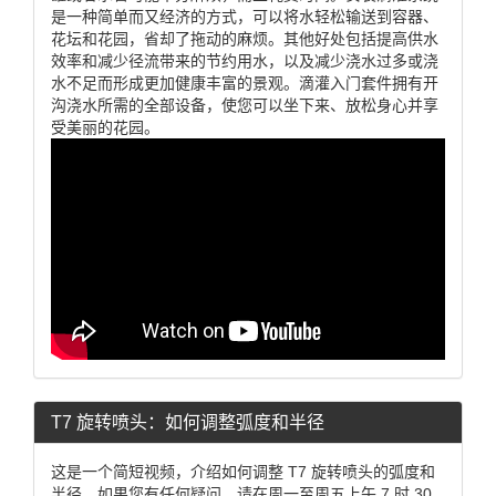
是一种简单而又经济的方式，可以将水轻松输送到容器、
花坛和花园，省却了拖动的麻烦。其他好处包括提高供水
效率和减少径流带来的节约用水，以及减少浇水过多或浇
水不足而形成更加健康丰富的景观。滴灌入门套件拥有开
沟浇水所需的全部设备，使您可以坐下来、放松身心并享
受美丽的花园。
T7 旋转喷头：如何调整弧度和半径
这是一个简短视频，介绍如何调整 T7 旋转喷头的弧度和
半径。如果您有任何疑问，请在周一至周五上午 7 时 30