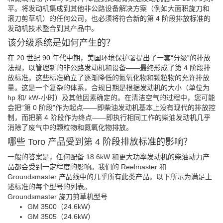
平。将发动机集成到其他非公路设备解决方案（例如大面积旋刀和
滚刀剪草机）的任何公司，也必须将符合新的第 4 阶段排放标准的
发动机技术整合到其产品中。
该分级系统是如何产生的？
在 20 世纪 90 年代中期，美国环境保护署提出了一套“分级”的排放
法规，以管理新的非公路发动机和设备——最终形成了第 4 阶段排
放标准。这些标准确立了逐渐降低的氮氧化物和颗粒物的允许排放
量。这是一个复杂的体系，合规日期是根据发动机的大小（单位为
hp 和/ kW-小时）及其他因素确定的。在清洁空气的过程中，您可能
会把“第 0 阶段”作为起点——即柴油发动机基本上没有现代的排放控
制，而把第 4 阶段作为终点——即执行相同工作的柴油发动机几乎
消除了废气中的颗粒物和氮氧化物排放。
哪些 Toro 产品受到第 4 阶段排放标准的影响？
一般的答案是，任何配备 18.6kW 和更大功率发动机的柴油动力产
品都会受到一定程度的影响。我们的 Reelmaster 和
Groundsmaster 产品线中的几乎所有此类产品。以下所示为满足上
述标准的每个型号的列表。
Groundsmaster 旋刀剪草机型号
GM 3500（24.6kW）
GM 3505（24.6kW）