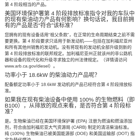
第 4 阶段相当的产品。
美国环境保护署第 4 阶段排放标准指令对我的车队中
的现有柴油动力产品有何影响？换句话说，我目前拥
有的产品是否“符合”该标准？
您拥有的现有设备适用“祖父条款”，在正常的生命周期结束之前不需
要更换。第 4 阶段要求只适用于新发动机——包括在加利福尼亚州
和所有其他州销售的发动机。没有将现有的发动机全部升级到新的
第 4 阶段排放标准的联邦规定。加利福尼亚州正就该州的非公路机
器和设备的现代化和升级寻求独立的州法律规定。（详情请访问
www.arb.ca.gov/diesel）。
功率小于 18.6kW 的柴油动力产品呢？
配备额定功率小于 18.6kW 发动机的产品已经符合第 4 阶段排放标
准。
如果我在现有柴油设备中使用 100% 的生物燃料（即
B100），从排放的观点来看，是否符合第 4 阶段标
准？
是。生物柴油已经在美国环境保护署 (EPA) 注册为燃油和燃油添加
剂，符合由加利福尼亚大气资源局 (CARB) 制定的清洁柴油标准。
纯 (100%) 生物柴油已被美国能源部 (DOE) 和美国运输部 (DOT) 指
定为替代燃油。