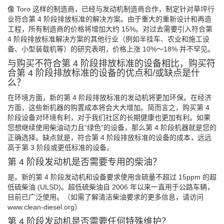
像 Toro 这样的制造商，已经与发动机制造商合作，制定针对草坪行
业符合第 4 阶段排放标准的解决方案。由于重大的重新设计和再造
工程，所有制造商的价格将增加大约 15%。对过去需要引入符合第
4 阶段排放标准解决方案的其他行业（例如半挂车、农业和施工设
备、小型装载机等）的研究表明，价格上涨 10%～18% 并不罕见。
与购买不符合第 4 阶段排放标准的设备相比，购买符
合第 4 阶段排放标准的设备的优点和/或缺点是什
么？
在环境方面，新的第 4 阶段排放标准的发动机将更加环保。在经济
方面，这些新机器的购置成本将会大大增加。简而言之，购买第 4
阶段设备对环境有利，对于我们社区的长期健康也更加有利。如果
您想继续使用柴油动力且“绿色”的设备，那么第 4 阶段机器就是您的
正确选择。缺点就是，符合第 4 阶段排放标准的设备的成本，远远
高于第 3 阶段或更低标准的设备。
第 4 阶段发动机是否需要专用的柴油？
是。新的第 4 阶段发动机和设备要求使用含硫量不超过 15ppm 的超
低硫柴油 (ULSD)。超低硫柴油自 2006 年以来一直用于公路车辆，
目前已广泛使用。（如需了解清洁柴油要求的更多信息，请访问
www.clean-diesel.org）
第 4 阶段发动机是否需要任何特殊维护？