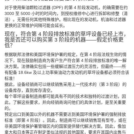
对于使用柴油颗粒过滤器 (DPF) 的第 4 阶段发动机，的确需要在约
3000 至 5000 小时的时间内，到授权维修中心进行拆卸和修整（清
洁）。无需任何其他特殊维护。相比现在的发动机，机油和过滤器
更换的正常维护间隔可能会延长。
现在，符合第 4 阶段排放标准的草坪设备已经上市，
我是否还可以购买第 3 阶段的机器——假定价格更
低？
根据联邦法律和美国环境保护署的规定，在第 4 阶段法规生效的情
况下，现在鼓励制造商为客户生产符合第 4 阶段排放标准的唯一解
决方案。法律确实包括一些缓解过渡压力的灵活性，但最终——所
有配备 18.6kw 及以上功率柴油动力发动机的草坪设备都必须符合该
标准！
据此，设备经销商可以继续销售采用上一代技术的（第 3 阶段）的
设备库存，直到库存清空。
每个草坪设备制造商都可能具有不同的技术和独特的过渡计划，因
此，了解这些要求，并向经销商询问他们的具体计划，是至关重要
的。
预定出口到美国以外的机器不需要达到美国环境保护署的强制排放
标准（即第 4 阶段）。因此，制造商可以继续销售现有型号，或在
非美国环境保护署管辖区内的国家提供替代解决方案。因此，像加
拿大和日本等正在制定类似法规的其他国家，要求在其国内出售与