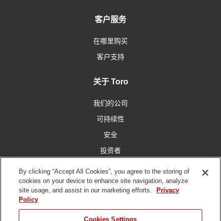
客户服务
在哪里购买
客户支持
关于 Toro
我们的公司
可持续性
安全
投资者
工作机会
By clicking “Accept All Cookies”, you agree to the storing of
cookies on your device to enhance site navigation, analyze
site usage, and assist in our marketing efforts.
Privacy
与我们联系
Policy
Cookies Settings