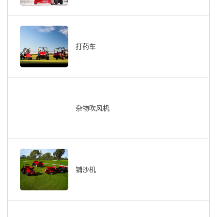
打药车
杂物吹风机
铺沙机