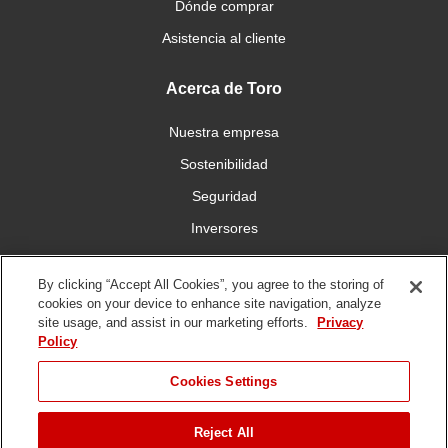
Dónde comprar
Asistencia al cliente
Acerca de Toro
Nuestra empresa
Sostenibilidad
Seguridad
Inversores
Trabajo
By clicking “Accept All Cookies”, you agree to the storing of
cookies on your device to enhance site navigation, analyze
Conéctese con nosotros
site usage, and assist in our marketing efforts.
Privacy
Policy
Cookies Settings
Reject All
Condiciones de
Política de
Política DMCA/Propiedad