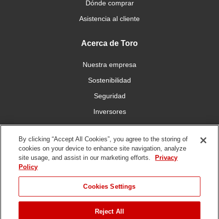
Dónde comprar
Asistencia al cliente
Acerca de Toro
Nuestra empresa
Sostenibilidad
Seguridad
Inversores
Trabajo
By clicking “Accept All Cookies”, you agree to the storing of
cookies on your device to enhance site navigation, analyze
Conéctese con nosotros
site usage, and assist in our marketing efforts.
Privacy
Policy
Cookies Settings
Reject All
Condiciones de
Política de
Política DMCA/Propiedad