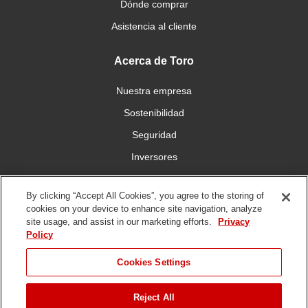
Dónde comprar
Asistencia al cliente
Acerca de Toro
Nuestra empresa
Sostenibilidad
Seguridad
Inversores
Trabajo
By clicking “Accept All Cookies”, you agree to the storing of
cookies on your device to enhance site navigation, analyze
Conéctese con nosotros
site usage, and assist in our marketing efforts.
Privacy
Policy
Cookies Settings
Reject All
Condiciones de
Política de
Política DMCA/Propiedad