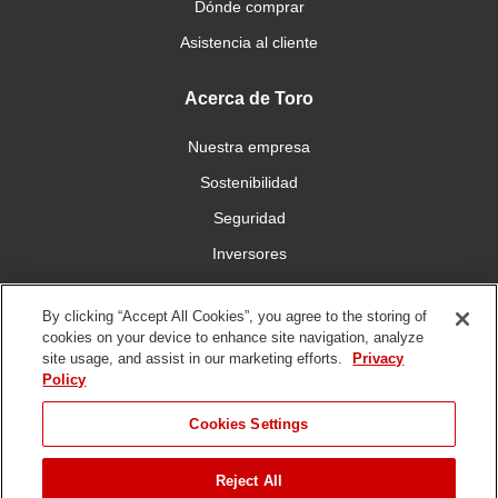
Dónde comprar
Asistencia al cliente
Acerca de Toro
Nuestra empresa
Sostenibilidad
Seguridad
Inversores
Trabajo
By clicking “Accept All Cookies”, you agree to the storing of
cookies on your device to enhance site navigation, analyze
Conéctese con nosotros
site usage, and assist in our marketing efforts.
Privacy
Policy
Cookies Settings
Reject All
Condiciones de
Política de
Política DMCA/Propiedad