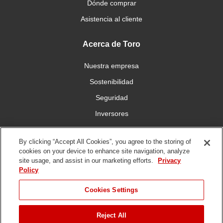
Dónde comprar
Asistencia al cliente
Acerca de Toro
Nuestra empresa
Sostenibilidad
Seguridad
Inversores
Trabajo
By clicking “Accept All Cookies”, you agree to the storing of
cookies on your device to enhance site navigation, analyze
Conéctese con nosotros
site usage, and assist in our marketing efforts.
Privacy
Policy
Cookies Settings
Reject All
Condiciones de
Política de
Política DMCA/Propiedad