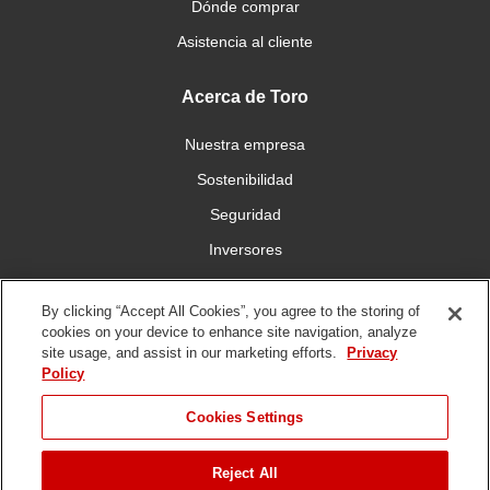
Dónde comprar
Asistencia al cliente
Acerca de Toro
Nuestra empresa
Sostenibilidad
Seguridad
Inversores
Trabajo
By clicking “Accept All Cookies”, you agree to the storing of
cookies on your device to enhance site navigation, analyze
Conéctese con nosotros
site usage, and assist in our marketing efforts.
Privacy
Policy
Cookies Settings
Reject All
Condiciones de
Política de
Política DMCA/Propiedad