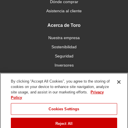
Dónde comprar
Asistencia al cliente
Acerca de Toro
Nuestra empresa
Sostenibilidad
Seguridad
Inversores
Trabajo
By clicking “Accept All Cookies”, you agree to the storing of
cookies on your device to enhance site navigation, analyze
Conéctese con nosotros
site usage, and assist in our marketing efforts.
Privacy
Policy
Cookies Settings
Reject All
Condiciones de
Política de
Política DMCA/Propiedad