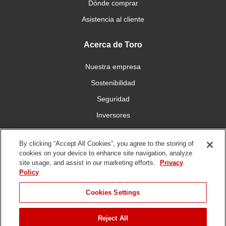
Dónde comprar
Asistencia al cliente
Acerca de Toro
Nuestra empresa
Sostenibilidad
Seguridad
Inversores
Trabajo
By clicking “Accept All Cookies”, you agree to the storing of
cookies on your device to enhance site navigation, analyze
Conéctese con nosotros
site usage, and assist in our marketing efforts.
Privacy
Policy
Cookies Settings
Reject All
Condiciones de
Política de
Política DMCA/Propiedad