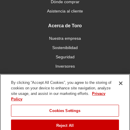
Dónde comprar
Asistencia al cliente
Acerca de Toro
Nuestra empresa
Sostenibilidad
Seguridad
Inversores
Trabajo
By clicking “Accept All Cookies”, you agree to the storing of
cookies on your device to enhance site navigation, analyze
Conéctese con nosotros
site usage, and assist in our marketing efforts.
Privacy
Policy
Cookies Settings
Reject All
Condiciones de
Política de
Política DMCA/Propiedad