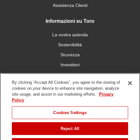
Assistenza Clienti
Informazioni su Toro
La nostra azienda
Sostenibilità
Sicurezza
Investitori
Carriera
By clicking “Accept All Cookies”, you agree to the storing of
cookies on your device to enhance site navigation, analyze
Connettiti con noi
site usage, and assist in our marketing efforts.
Privacy
Policy
Cookies Settings
Reject All
Condizioni
Informativa sulla
DMCA/Politica sui diritti
Whistleblowing
d'uso
privacy
d'autore