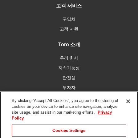
고객 서비스
구입처
고객 지원
Toro 소개
우리 회사
지속가능성
안전성
투자자
인재 채용
By clicking “Accept All Cookies”, you agree to the storing of
cookies on your device to enhance site navigation, analyze
site usage, and assist in our marketing efforts.
Privacy
우리와 함께 연결
Policy
Cookies Settings