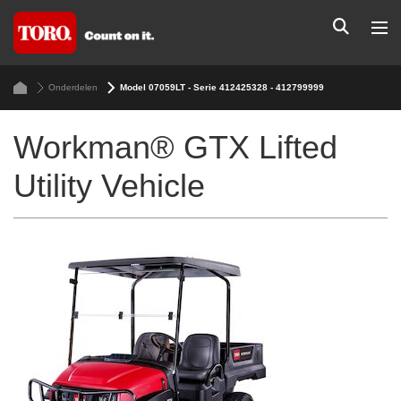
Onderdelen
Model 07059LT - Serie 412425328 - 412799999
Workman® GTX Lifted
Utility Vehicle