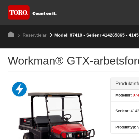
Reservdelar
Modell 07410 - Serienr 414265865 - 414
Workman® GTX-arbetsfor
Produktinf
Modellnr:
074
Serienr:
4142
Produkttyp:
V