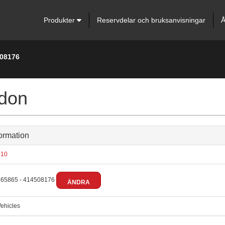
Produkter
Reservdelar och bruksanvisningar
Å
508176
don
ormation
10
65865 - 414508176
ÄNDRA
ehicles