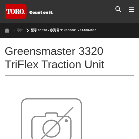
零件
型号 04530 - 序列号 314000001 - 314004000
Greensmaster 3320
TriFlex Traction Unit