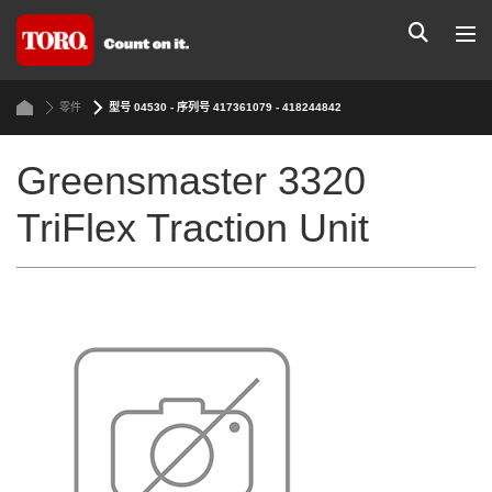
零件
型号 04530 - 序列号 417361079 - 418244842
Greensmaster 3320
TriFlex Traction Unit